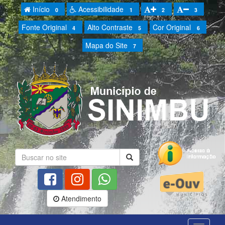
Início
Acessibilidade
0
1
2
3
Fonte Original
Alto Contraste
Cor Original
4
5
6
Mapa do Site
7
Atendimento