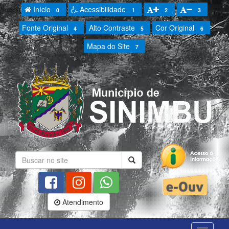
Início
Acessibilidade
0
1
2
3
Fonte Original
Alto Contraste
Cor Original
4
5
6
Mapa do Site
7
Atendimento