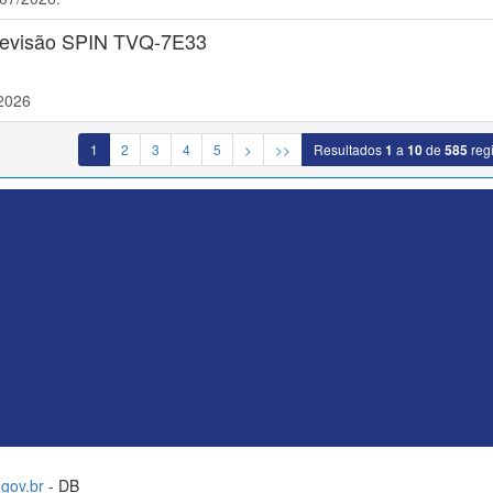
 Revisão SPIN TVQ-7E33
/2026
1
2
3
4
5
>
>>
Resultados
1
a
10
de
585
regi
gov.br
- DB