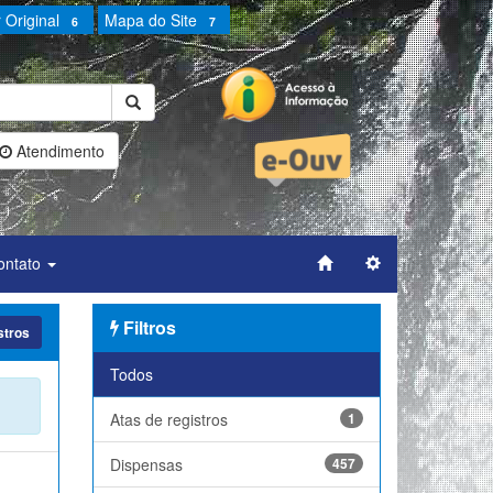
 Original
Mapa do Site
6
7
Atendimento
ontato
Filtros
stros
Todos
Atas de registros
1
Dispensas
457