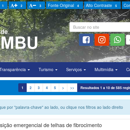
Fonte Original
Alto Contraste
Cor
1
2
3
4
5
Transparência
Turismo
Serviços
Multimídia
C
1
2
3
4
5
>
>>
Resultados
1
a
10
de
585
regi
ue por "palavra-chave" ao lado, ou clique nos filtros ao lado direito
sição emergencial de telhas de fibrocimento