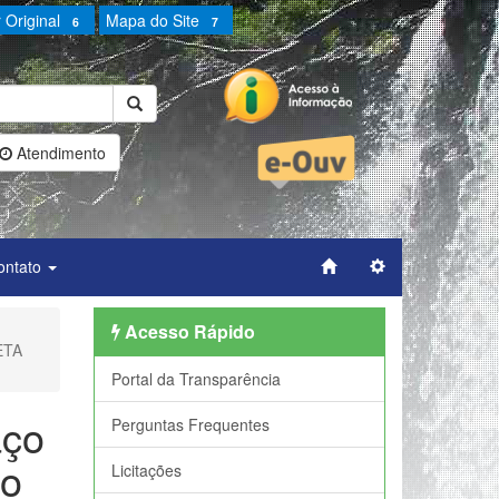
 Original
Mapa do Site
6
7
Atendimento
ontato
Acesso Rápido
ZETA
Portal da Transparência
aço
Perguntas Frequentes
ão
Licitações