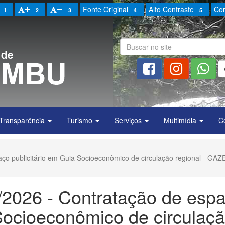
Fonte Original
Alto Contraste
Cor
1
2
3
4
5
Transparência
Turismo
Serviços
Multimídia
C
paço publicitário em Guia Socioeconômico de circulação regional - GA
7/2026 - Contratação de esp
 Socioeconômico de circulaç