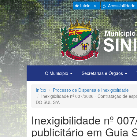
Início
Acessibilidade
0
O Município
Secretarias e Órgãos
Início
Processo de Dispensa e Inexigibilidade
Inexigibilidade nº 007/2026 - Contratação de es
DO SUL S/A
Inexigibilidade nº 00
publicitário em Guia