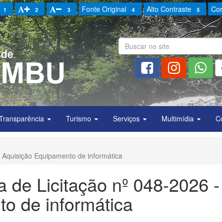
Fonte Original
Alto Contraste
Cor
1
2
3
4
5
Transparência
Turismo
Serviços
Multimídia
C
- Aquisição Equipamento de informática
 de Licitação nº 048-2026 -
o de informática