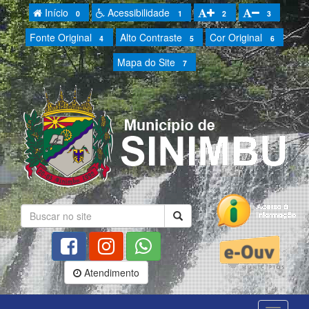
Início
Acessibilidade
0
1
2
3
Fonte Original
Alto Contraste
Cor Original
4
5
6
Mapa do Site
7
Atendimento