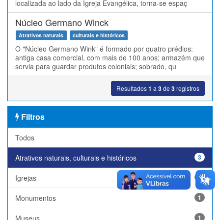
localizada ao lado da Igreja Evangélica, torna-se espaç
Núcleo Germano Winck
Atrativos naturais
culturais e históricos
O "Núcleo Germano Wink" é formado por quatro prédios:
antiga casa comercial, com mais de 100 anos; armazém que
servia para guardar produtos coloniais; sobrado, qu
Resultados
1
a
3
de
3
registros
Filtros
Todos
Atrativos naturais, culturais e históricos
3
Igrejas
2
Monumentos
1
Museus
1