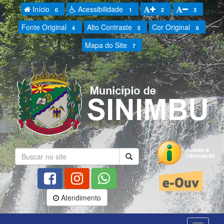
Início
Acessibilidade
0
1
2
3
Fonte Original
Alto Contraste
Cor Original
4
5
6
Mapa do Site
7
Atendimento