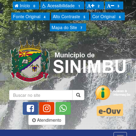
Início
Acessibilidade
0
1
2
3
Fonte Original
Alto Contraste
Cor Original
4
5
6
Mapa do Site
7
Atendimento