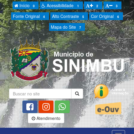
Início
Acessibilidade
0
1
2
3
Fonte Original
Alto Contraste
Cor Original
4
5
6
Mapa do Site
7
Atendimento