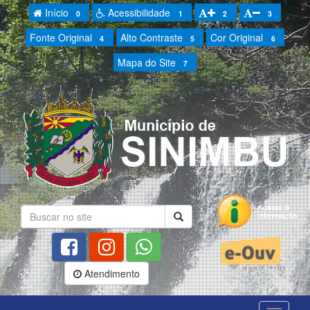
Início
Acessibilidade
0
1
2
3
Fonte Original
Alto Contraste
Cor Original
4
5
6
Mapa do Site
7
Atendimento