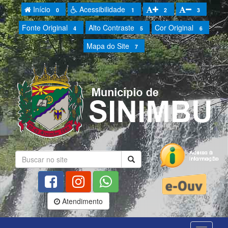
Início
Acessibilidade
0
1
2
3
Fonte Original
Alto Contraste
Cor Original
4
5
6
Mapa do Site
7
Atendimento