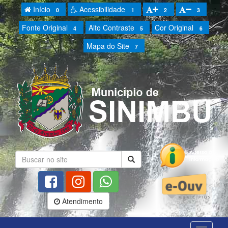
Início
Acessibilidade
0
1
2
3
Fonte Original
Alto Contraste
Cor Original
4
5
6
Mapa do Site
7
Atendimento