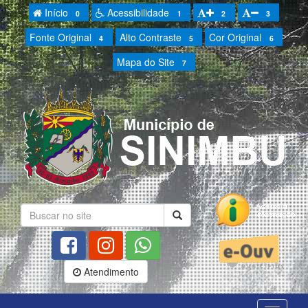
Início
Acessibilidade
0
1
2
3
Fonte Original
Alto Contraste
Cor Original
4
5
6
Mapa do Site
7
Atendimento