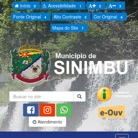
Início
Acessibilidade
0
1
2
3
Fonte Original
Alto Contraste
Cor Original
4
5
6
Mapa do Site
7
Atendimento