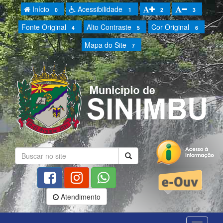
Início
Acessibilidade
0
1
2
3
Fonte Original
Alto Contraste
Cor Original
4
5
6
Mapa do Site
7
Atendimento