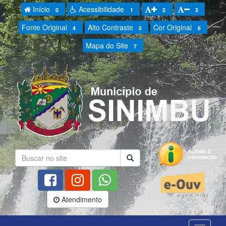
Início
Acessibilidade
0
1
2
3
Fonte Original
Alto Contraste
Cor Original
4
5
6
Mapa do Site
7
Atendimento