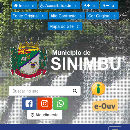
Início
Acessibilidade
0
1
2
3
Fonte Original
Alto Contraste
Cor Original
4
5
6
Mapa do Site
7
Atendimento