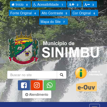
Início
Acessibilidade
0
1
2
3
Fonte Original
Alto Contraste
Cor Original
4
5
6
Mapa do Site
7
Atendimento