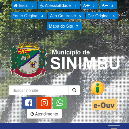
Início
Acessibilidade
0
1
2
3
Fonte Original
Alto Contraste
Cor Original
4
5
6
Mapa do Site
7
Atendimento