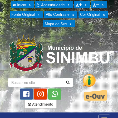
Início
Acessibilidade
0
1
2
3
Fonte Original
Alto Contraste
Cor Original
4
5
6
Mapa do Site
7
Atendimento