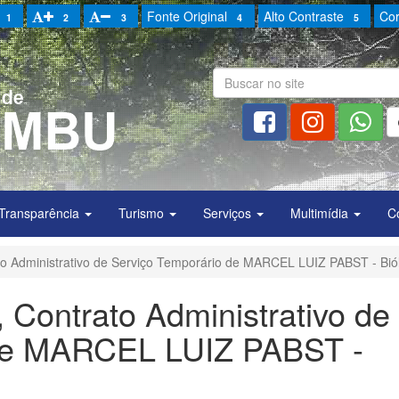
Fonte Original
Alto Contraste
Cor
1
2
3
4
5
Transparência
Turismo
Serviços
Multimídia
C
to Administrativo de Serviço Temporário de MARCEL LUIZ PABST - Bió
 Contrato Administrativo de
 de MARCEL LUIZ PABST -