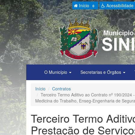
Início
Acessibilidade
0
O Município
Secretarias e Órgãos
Início
Contratos
Terceiro Termo Aditivo ao Contrato nº 190/2024 
Medicina do Trabalho, Enseg-Engenharia de Segura
Terceiro Termo Aditiv
Prestação de Serviço