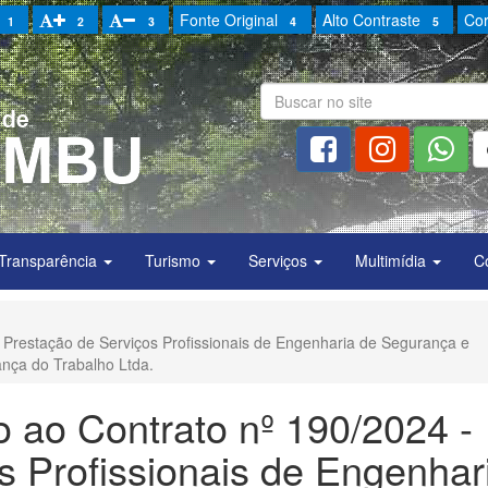
Fonte Original
Alto Contraste
Cor
1
2
3
4
5
Transparência
Turismo
Serviços
Multimídia
C
- Prestação de Serviços Profissionais de Engenharia de Segurança e
nça do Trabalho Ltda.
o ao Contrato nº 190/2024 -
s Profissionais de Engenhar