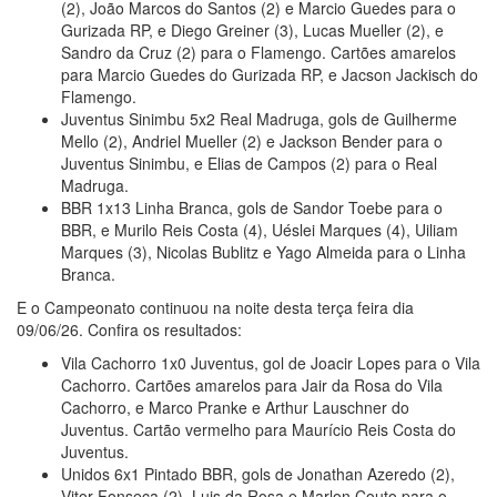
(2), João Marcos do Santos (2) e Marcio Guedes para o
Gurizada RP, e Diego Greiner (3), Lucas Mueller (2), e
Sandro da Cruz (2) para o Flamengo. Cartões amarelos
para Marcio Guedes do Gurizada RP, e Jacson Jackisch do
Flamengo.
Juventus Sinimbu 5x2 Real Madruga, gols de Guilherme
Mello (2), Andriel Mueller (2) e Jackson Bender para o
Juventus Sinimbu, e Elias de Campos (2) para o Real
Madruga.
BBR 1x13 Linha Branca, gols de Sandor Toebe para o
BBR, e Murilo Reis Costa (4), Uéslei Marques (4), Uiliam
Marques (3), Nicolas Bublitz e Yago Almeida para o Linha
Branca.
E o Campeonato continuou na noite desta terça feira dia
09/06/26. Confira os resultados:
Vila Cachorro 1x0 Juventus, gol de Joacir Lopes para o Vila
Cachorro. Cartões amarelos para Jair da Rosa do Vila
Cachorro, e Marco Pranke e Arthur Lauschner do
Juventus. Cartão vermelho para Maurício Reis Costa do
Juventus.
Unidos 6x1 Pintado BBR, gols de Jonathan Azeredo (2),
Vitor Fonseca (2), Luis da Rosa e Marlon Couto para o