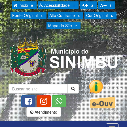
Início
Acessibilidade
0
1
2
3
Fonte Original
Alto Contraste
Cor Original
4
5
6
Mapa do Site
7
Atendimento