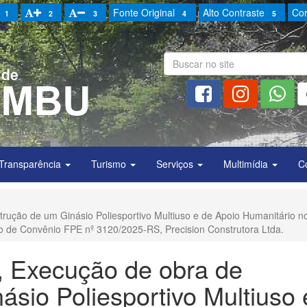
Fonte Original
Alto Contraste
Cor
1
2
3
4
5
Transparência
Turismo
Serviços
Multimídia
C
rução de um Ginásio Poliesportivo Multiuso e de Apoio Humanitário n
 de Convênio FPE nº 3120/2025-RS, Precision Construtora Ltda.
, Execução de obra de
sio Poliesportivo Multiuso 