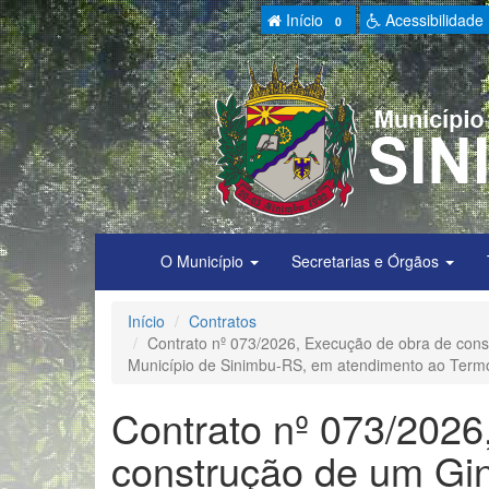
Início
Acessibilidade
0
O Município
Secretarias e Órgãos
Início
Contratos
Contrato nº 073/2026, Execução de obra de const
Município de Sinimbu-RS, em atendimento ao Termo
Contrato nº 073/2026
construção de um Giná