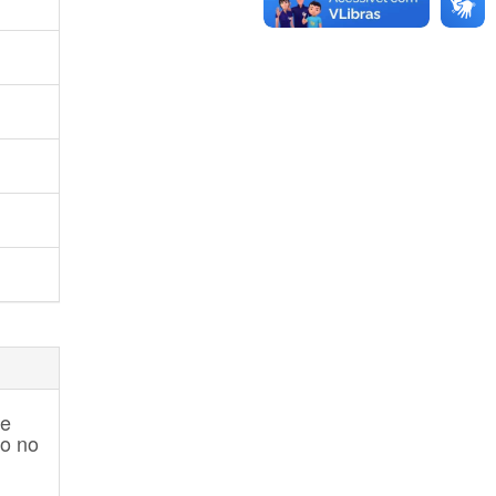
de
io no