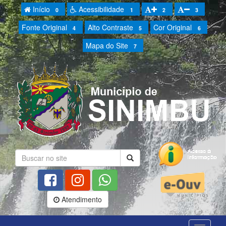
Início
Acessibilidade
0
1
2
3
Fonte Original
Alto Contraste
Cor Original
4
5
6
Mapa do Site
7
Atendimento