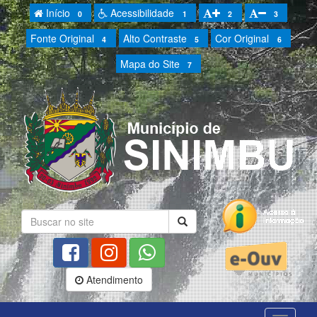
Início
Acessibilidade
0
1
2
3
Fonte Original
Alto Contraste
Cor Original
4
5
6
Mapa do Site
7
Atendimento