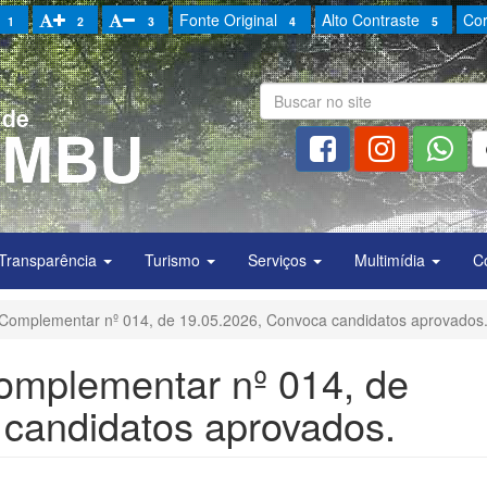
Fonte Original
Alto Contraste
Cor
1
2
3
4
5
Transparência
Turismo
Serviços
Multimídia
C
, Complementar nº 014, de 19.05.2026, Convoca candidatos aprovados
Complementar nº 014, de
 candidatos aprovados.