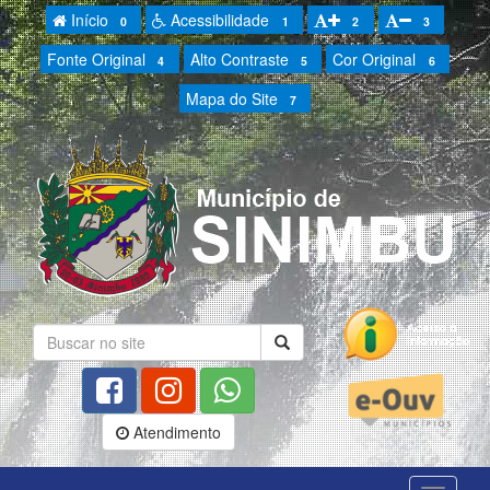
Início
Acessibilidade
0
1
2
3
Fonte Original
Alto Contraste
Cor Original
4
5
6
Mapa do Site
7
Atendimento