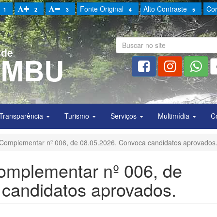
Fonte Original
Alto Contraste
Cor
1
2
3
4
5
Transparência
Turismo
Serviços
Multimídia
C
, Complementar nº 006, de 08.05.2026, Convoca candidatos aprovados
Complementar nº 006, de
 candidatos aprovados.