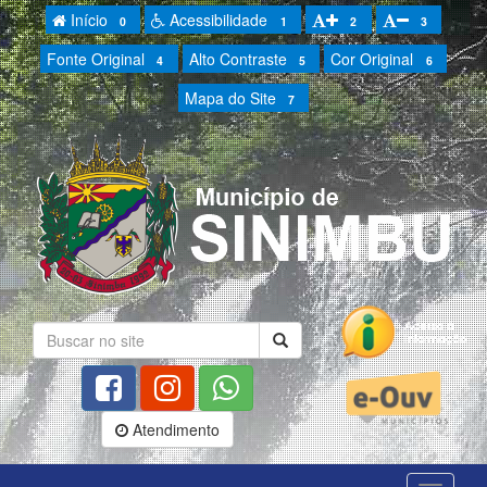
Início
Acessibilidade
0
1
2
3
Fonte Original
Alto Contraste
Cor Original
4
5
6
Mapa do Site
7
Atendimento