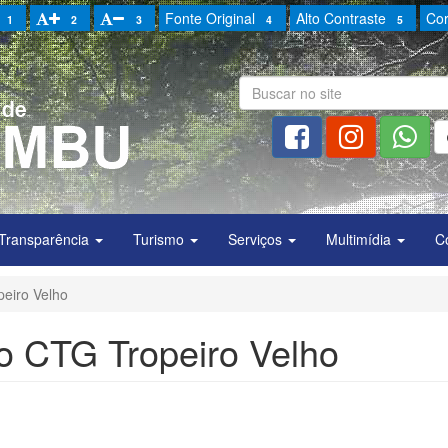
Fonte Original
Alto Contraste
Cor
1
2
3
4
5
Transparência
Turismo
Serviços
Multimídia
C
eiro Velho
o CTG Tropeiro Velho