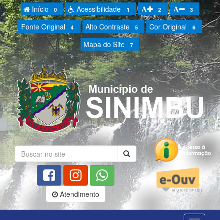
Início
Acessibilidade
0
1
2
3
Fonte Original
Alto Contraste
Cor Original
4
5
6
Mapa do Site
7
Atendimento