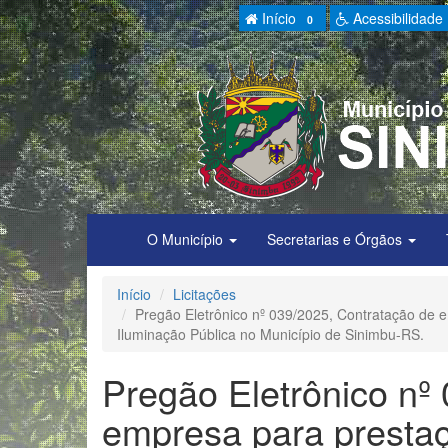
Início
Acessibilidade
0
O Município
Secretarias e Órgãos
Início
Licitações
Pregão Eletrônico nº 039/2025, Contratação de 
Iluminação Pública no Município de Sinimbu-RS.
Pregão Eletrônico nº
empresa para presta