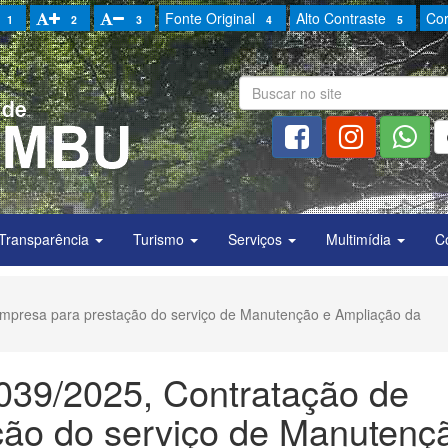
Fonte Original
Alto Contraste
Cor
1
2
3
4
5
Transparência
Turismo
Serviços
Multimídia
C
empresa para prestação do serviço de Manutenção e Ampliação da
 039/2025, Contratação de
ção do serviço de Manutenç