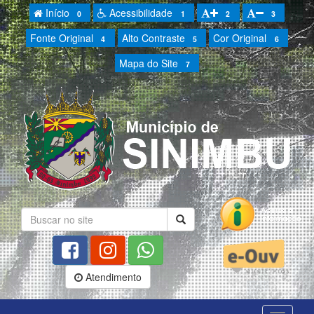
Início
Acessibilidade
0
1
2
3
Fonte Original
Alto Contraste
Cor Original
4
5
6
Mapa do Site
7
Atendimento