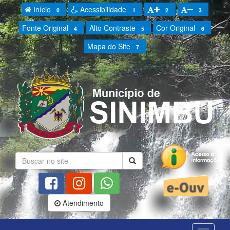
Início
Acessibilidade
0
1
2
3
Fonte Original
Alto Contraste
Cor Original
4
5
6
Mapa do Site
7
Atendimento