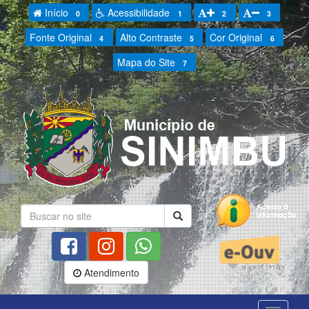
Início
Acessibilidade
0
1
2
3
Fonte Original
Alto Contraste
Cor Original
4
5
6
Mapa do Site
7
Atendimento