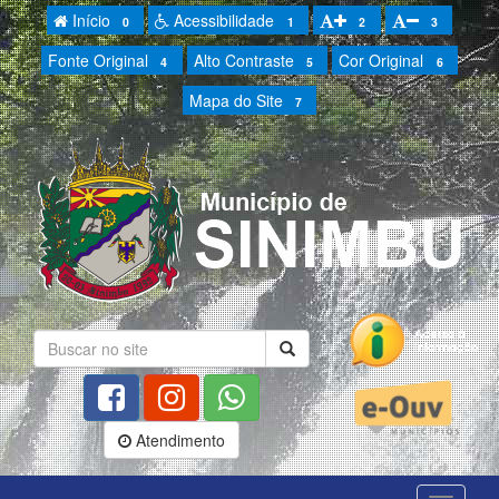
Início
Acessibilidade
0
1
2
3
Fonte Original
Alto Contraste
Cor Original
4
5
6
Mapa do Site
7
Atendimento