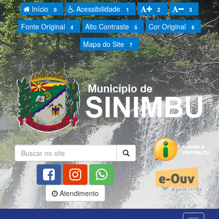
Início
Acessibilidade
0
1
2
3
Fonte Original
Alto Contraste
Cor Original
4
5
6
Mapa do Site
7
Atendimento