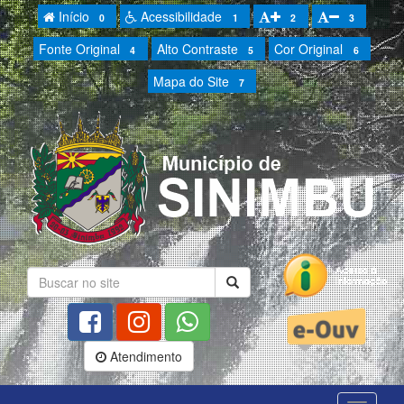
Início
Acessibilidade
0
1
2
3
Fonte Original
Alto Contraste
Cor Original
4
5
6
Mapa do Site
7
Atendimento