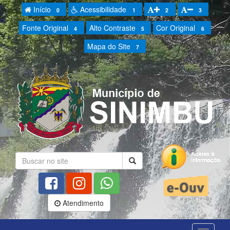
Início
Acessibilidade
0
1
2
3
Fonte Original
Alto Contraste
Cor Original
4
5
6
Mapa do Site
7
Atendimento