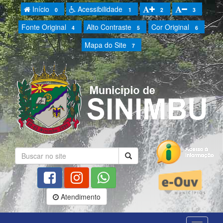
Início
Acessibilidade
0
1
2
3
Fonte Original
Alto Contraste
Cor Original
4
5
6
Mapa do Site
7
Atendimento