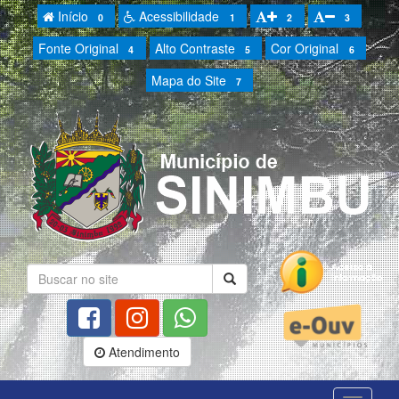
Início
Acessibilidade
0
1
2
3
Fonte Original
Alto Contraste
Cor Original
4
5
6
Mapa do Site
7
Atendimento