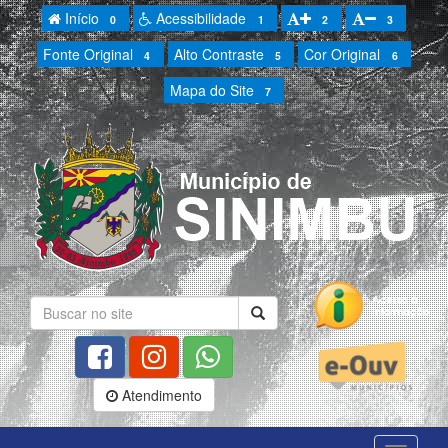
Início
Acessibilidade
0
1
2
3
Fonte Original
Alto Contraste
Cor Original
4
5
6
Mapa do Site
7
Atendimento