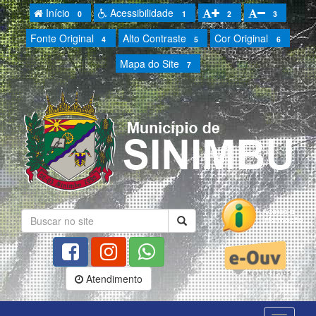
Início
Acessibilidade
0
1
2
3
Fonte Original
Alto Contraste
Cor Original
4
5
6
Mapa do Site
7
Atendimento