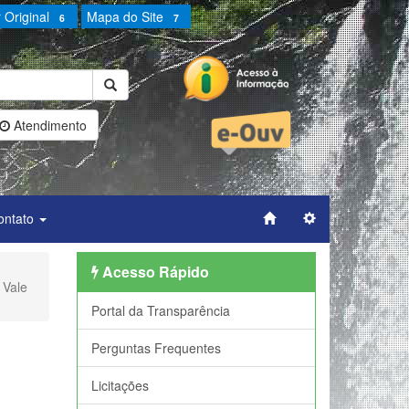
 Original
Mapa do Site
6
7
Atendimento
ontato
Acesso Rápido
 Vale
Portal da Transparência
Perguntas Frequentes
Licitações