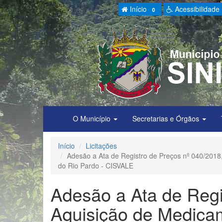
Início
Acessibilidade
0
O Município
Secretarias e Órgãos
Início
Licitações
Adesão a Ata de Registro de Preços nº 040/2018,
do Rio Pardo - CISVALE
Adesão a Ata de Regi
Aquisição de Medica