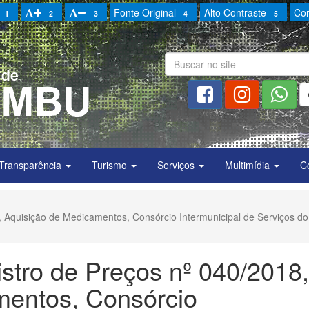
Fonte Original
Alto Contraste
Cor
1
2
3
4
5
Transparência
Turismo
Serviços
Multimídia
C
 Aquisição de Medicamentos, Consórcio Intermunicipal de Serviços do
stro de Preços nº 040/2018,
mentos, Consórcio