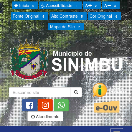
Início
Acessibilidade
0
1
2
3
Fonte Original
Alto Contraste
Cor Original
4
5
6
Mapa do Site
7
Atendimento